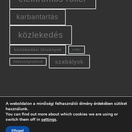
karbantartás
közlekedés
közlekedési törvények
roller
szabályok
Sebességhatárok
A weboldalon a minőségi felhasználói élmény érdekében sütiket
© 2026
E-Roller Info
– All rights reserved
használunk.
You can find out more about which cookies we are using or
Powered by
WP
– Designed with the
Customizr theme
switch them off in
settings
.
Elfogad