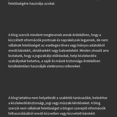
felelősségére használja azokat.
A blog szerzői mindent megtesznek annak érdekében, hogy a
közzétett információk pontosak és naprakészek legyenek, de nem
vállalnak felelősséget az esetleges téves vagy hiányos adatokból
eredő károkért, sérülésekért vagy balesetekért. Minden olvasót arra
biztatunk, hogy a jogszabályi előírásokat, helyi közlekedési
szabályokat betartva, a saját és mások biztonsága érdekében
körültekintően használják elektromos rollereiket.
A blog tartalma nem helyettesíti a szakértői tanácsadást, beleértve
a közlekedésbiztonsági, jogi vagy műszaki kérdéseket. A blog
szerzői nem vállalnak felelősséget a blogon szereplő információk
felhasználásából eredő közvetlen vagy közvetett károkért.