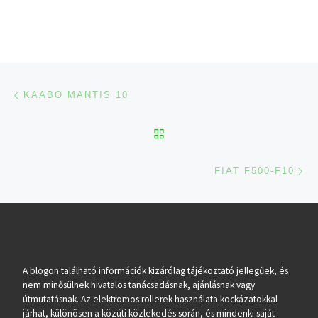
Navigálás a bejegyzések között
Previous post
KAABO MANTIS 10
BACK TO POST LIST
Ne
FIAT F500-F10
A blogon található információk kizárólag tájékoztató jellegűek, és
nem minősülnek hivatalos tanácsadásnak, ajánlásnak vagy
útmutatásnak. Az elektromos rollerek használata kockázatokkal
járhat, különösen a közúti közlekedés során, és mindenki saját