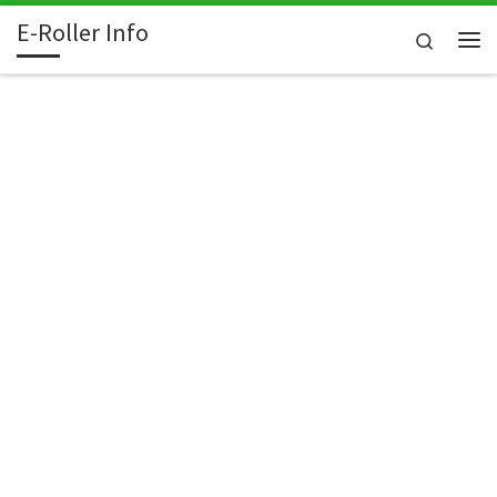
E-Roller Info
Skip to content
Search
Me