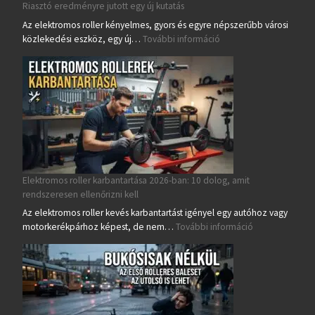
Riasztó eredményre jutott egy új kutatás
Az elektromos roller kényelmes, gyors és egyre népszerűbb városi
: Veszélyesebb lehet az
közlekedési eszköz, egy új…
További információ
Elektromos roller karbantartása 2026-ban: 10 dolog, amit
rendszeresen ellenőrizni kell
Az elektromos roller kevés karbantartást igényel egy autóhoz vagy
: Elektromos ro
motorkerékpárhoz képest, de nem…
További információ