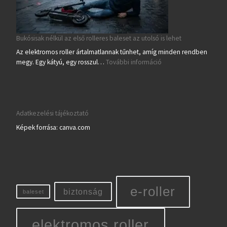
Bukósisak nélkül az első rolleres baleset az utolsó is lehet
Az elektromos roller ártalmatlannak tűnhet, amíg minden rendben
: Bukósisak nélkül az el
megy. Egy kátyú, egy rosszul…
További információ
Adatkezelési tájékoztató
Képek forrása: canva.com
e-roller
biztonság
baleset
elektromos roller