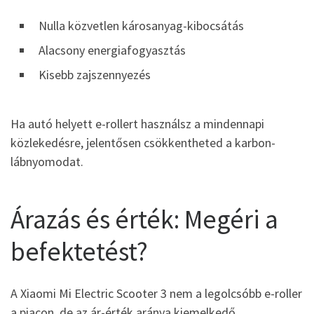
Nulla közvetlen károsanyag-kibocsátás
Alacsony energiafogyasztás
Kisebb zajszennyezés
Ha autó helyett e-rollert használsz a mindennapi
közlekedésre, jelentősen csökkentheted a karbon-
lábnyomodat.
Árazás és érték: Megéri a
befektetést?
A Xiaomi Mi Electric Scooter 3 nem a legolcsóbb e-roller
a piacon, de az ár-érték aránya kiemelkedő.