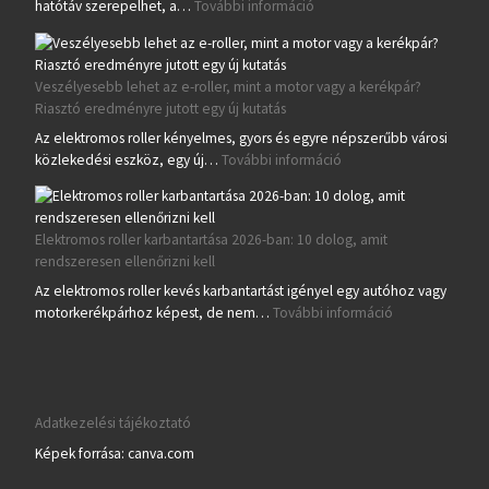
: Elektromos roller hatótáv:
hatótáv szerepelhet, a…
További információ
Veszélyesebb lehet az e-roller, mint a motor vagy a kerékpár?
Riasztó eredményre jutott egy új kutatás
Az elektromos roller kényelmes, gyors és egyre népszerűbb városi
: Veszélyesebb lehet az
közlekedési eszköz, egy új…
További információ
Elektromos roller karbantartása 2026-ban: 10 dolog, amit
rendszeresen ellenőrizni kell
Az elektromos roller kevés karbantartást igényel egy autóhoz vagy
: Elektromos ro
motorkerékpárhoz képest, de nem…
További információ
Adatkezelési tájékoztató
Képek forrása: canva.com