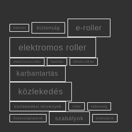
e-roller
biztonság
baleset
elektromos roller
elektromosroller
hatótáv
hőmérséklet
karbantartás
közlekedés
közlekedési törvények
roller
sebesség
szabályok
Sebességhatárok
szimuláció