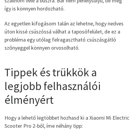
szállnom vele a buszra. Bár nem pehelysúlyú, de még
így is könnyen hordozható.
Az egyetlen kifogásom talán az lehetne, hogy nedves
úton kissé csúszóssá válhat a taposófelület, de ez a
probléma egy utólag felragasztható csúszásgátló
szőnyeggel könnyen orvosolható.
Tippek és trükkök a
legjobb felhasználói
élményért
Hogy a lehető legtöbbet hozhasd ki a Xiaomi Mi Electric
Scooter Pro 2-ből, íme néhány tipp: