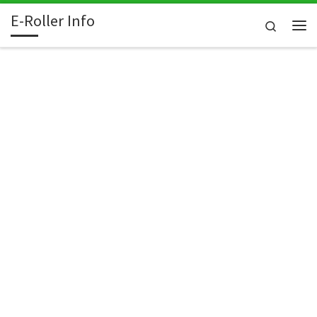
E-Roller Info
Skip to content
Search
Me