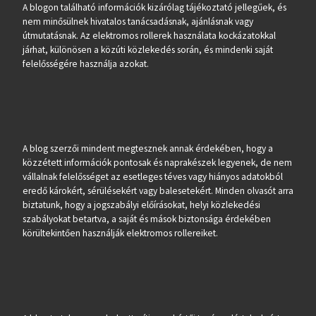
A blogon található információk kizárólag tájékoztató jellegűek, és
nem minősülnek hivatalos tanácsadásnak, ajánlásnak vagy
útmutatásnak. Az elektromos rollerek használata kockázatokkal
járhat, különösen a közúti közlekedés során, és mindenki saját
felelősségére használja azokat.
A blog szerzői mindent megtesznek annak érdekében, hogy a
közzétett információk pontosak és naprakészek legyenek, de nem
vállalnak felelősséget az esetleges téves vagy hiányos adatokból
eredő károkért, sérülésekért vagy balesetekért. Minden olvasót arra
biztatunk, hogy a jogszabályi előírásokat, helyi közlekedési
szabályokat betartva, a saját és mások biztonsága érdekében
körültekintően használják elektromos rollereiket.