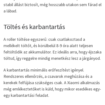
stabil állást biztosít, még hosszabb utakon sem fárad el
a lábad.
Töltés és karbantartás
A roller töltése egyszerű: csak csatlakoztasd a
mellékelt töltőt, és körülbelül 8-9 óra alatt teljesen
feltöltődik az akkumulátor. Ez ideális arra, hogy éjszaka
töltsd, így reggelre mindig menetkész lesz a járgányod.
A karbantartás minimális erőfeszítést igényel.
Rendszeres ellenőrzés, a csavarok meghúzása és a
kerekek felfújása szükséges csak. A Xiaomi alkalmazás
még emlékeztetőket is küld, hogy mikor esedékes egy-
egy karbantartási feladat.