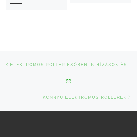
Navigálás a bejegyzések között
Previous post
ELEKTROMOS ROLLER ESŐBEN: KIHÍVÁSOK ÉS MEGOLDÁSOK
BACK TO POST LIST
Ne
KÖNNYŰ ELEKTROMOS ROLLEREK