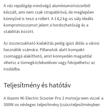
A váz repülőgép-minőségű alumíniumötvözetből
készült, ami nem csak strapabíróvá, de meglepően
könnyűvé is teszi a rollert. A 14,2 kg-os súly ideális
kompromisszumot jelent a hordozhatóság és a
stabilitás között.
Az összecsukható kialakítás pedig igazi áldás a városi
használók számára. Pillanatok alatt kompakt
csomaggá alakítható, amit könnyedén magaddal
vihetsz a tömegközlekedésen vagy felcipelhetsz az
irodádba.
Teljesítmény és hatótáv
A Xiaomi Mi Electric Scooter Pro 2 motorja nem viccel: a
300W-os névleges teljesítmény (csúcsteljesítményben