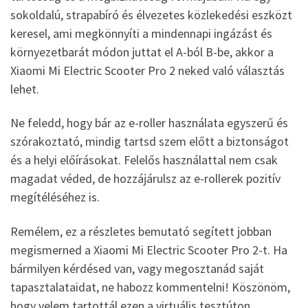
sokoldalú, strapabíró és élvezetes közlekedési eszközt
keresel, ami megkönnyíti a mindennapi ingázást és
környezetbarát módon juttat el A-ból B-be, akkor a
Xiaomi Mi Electric Scooter Pro 2 neked való választás
lehet.
Ne feledd, hogy bár az e-roller használata egyszerű és
szórakoztató, mindig tartsd szem előtt a biztonságot
és a helyi előírásokat. Felelős használattal nem csak
magadat véded, de hozzájárulsz az e-rollerek pozitív
megítéléséhez is.
Remélem, ez a részletes bemutató segített jobban
megismerned a Xiaomi Mi Electric Scooter Pro 2-t. Ha
bármilyen kérdésed van, vagy megosztanád saját
tapasztalataidat, ne habozz kommentelni! Köszönöm,
hogy velem tartottál ezen a virtuális tesztúton.