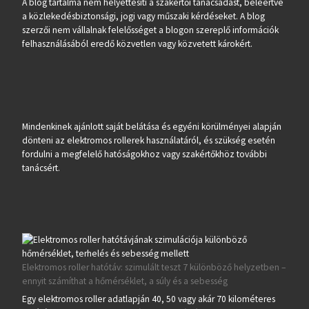
A blog tartalma nem helyettesíti a szakértői tanácsadást, beleértve
a közlekedésbiztonsági, jogi vagy műszaki kérdéseket. A blog
szerzői nem vállalnak felelősséget a blogon szereplő információk
felhasználásából eredő közvetlen vagy közvetett károkért.
Mindenkinek ajánlott saját belátása és egyéni körülményei alapján
dönteni az elektromos rollerek használatáról, és szükség esetén
fordulni a megfelelő hatóságokhoz vagy szakértőkhöz további
tanácsért.
Elektromos roller hatótáv: szimulált teszt 7 különböző helyzetben –
ennyit számíthat a hőmérséklet, a súly és a sebesség
Egy elektromos roller adatlapján 40, 50 vagy akár 70 kilométeres